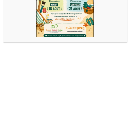
Next image
Laisser un commentaire
Vous devez
vous connecter
pour publier un
commentaire.
CONTACT
|
POLITIQUE DE
ASSOCIATION ECONOMIE SOLIDARITÉ PARTAGE 166, RUE D