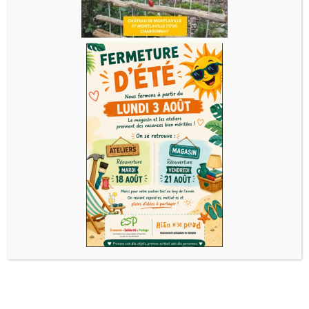
Chantier participatif construction de jeux –
1er mai